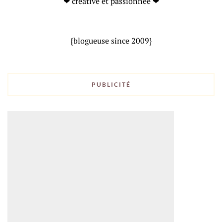
❤ créative et passionnée ❤
{blogueuse since 2009}
PUBLICITÉ