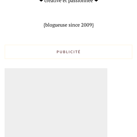
❤ créative et passionnée ❤
{blogueuse since 2009}
PUBLICITÉ