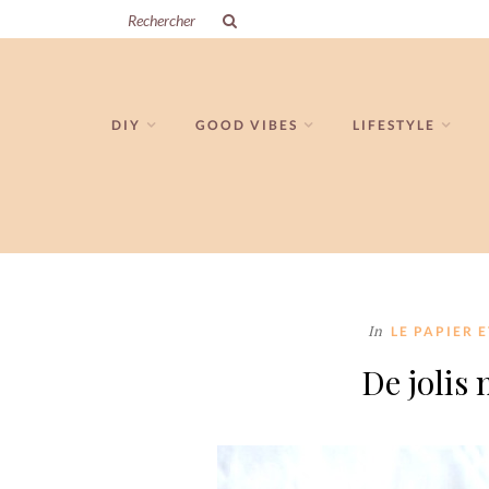
DIY
GOOD VIBES
LIFESTYLE
In
LE PAPIER 
De jolis