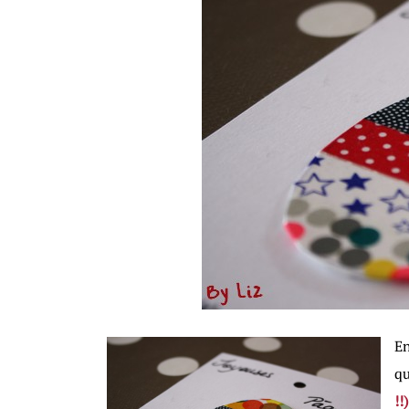
En
qu
!!)