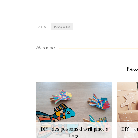
TAGS:
PAQUES
Share on
Vou
DIY : des poissons d’avril pince à
DIY – o
linge