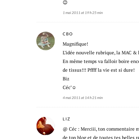
😉
1 mai 2011 at 19 h 25 min
CBO
Magnifique!
L’idée nouvelle rubrique, la MAC & l
En même temps va falloir boire enc
de tissus!!! Pffff la vie est si dure!
Biz
Céc’☺
4 mai 2011 at 14 h 21 min
LIZ
@ Céc : Merciii, ton commentaire me 
de ton blog et de toutes tes belles r