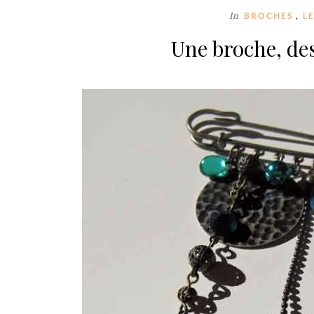
In
,
BROCHES
L
Une broche, de