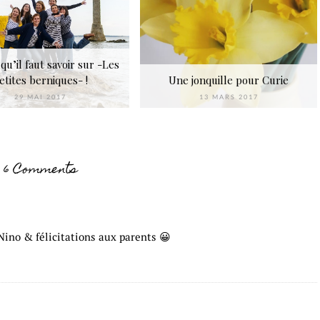
qu’il faut savoir sur -Les
etites berniques- !
Une jonquille pour Curie
29 MAI 2017
13 MARS 2017
6 Comments
Nino & félicitations aux parents 😀