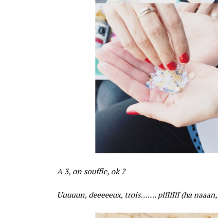
A 3, on souffle, ok ?
Uuuuun, deeeeeux, trois……. pfffffff (ha naa