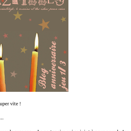
uper vite !
…