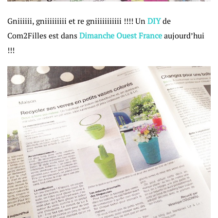
Gniiiiii, gniiiiiiiii et re gniiiiiiiiiii !!!! Un
DIY
de
Com2Filles est dans
Dimanche Ouest France
aujourd’hui
!!!