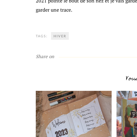
2021 pointe le bout de son nez et je vais garde
garder une trace.
TAGS:
HIVER
Share on
Vou