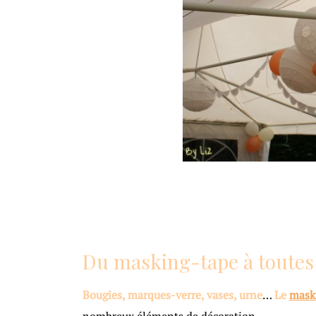
i
Du masking-tape à toutes 
Bougies, marques-verre, vases, urne
…
Le
mask
nombreux éléments de décoration