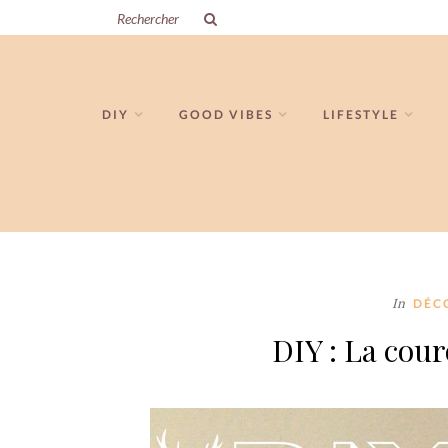
DIY
GOOD VIBES
LIFESTYLE
In
DÉC
DIY : La cou