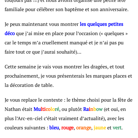
familiale pour célébrer son baptême et son anniversaire.
Je peux maintenant vous montrer
les quelques petites
déco
que j’ai mise en place pour l’occasion (« quelques »
car le temps m’a cruellement manqué et je n’ai pas pu
faire tout ce que j’aurai souhaité)…
Cette semaine je vais vous montrer les dragées, et tout
prochainement, je vous présenterais les marques places et
la décoration de table.
Je vous replace le contexte : le thème choisi pour la fête de
Nathan était
Mu
lti
co
lo
ré
, ou plutôt
R
a
i
n
b
ow
(et oui, en
plus l’Arc-en-ciel c’était vraiment d’actualité), avec les
couleurs suivantes :
bleu
,
rouge
,
orange
,
jaune
et
vert
.