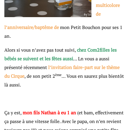
multicolore
de
l’anniversaire/baptême de
mon Petit Bouchon pour ses 1
an.
Alors si vous n’avez pas tout suivi,
chez Com2filles les
bébés se suivent et les fêtes aussi
… Ln vous a aussi
présenté récemment
l’invitation faire-part sur le thème
ème
du Cirque
, de son petit 2
… Vous en saurez plus bientôt
là aussi.
Ça y est,
mon fils Nathan à eu 1 an
(et bam, effectivement
ça passe à une vitesse folle. Avec le papa, on n’en revient
toujours pas !!!) et nous avions organisé une petite fête