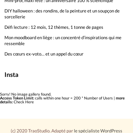
Mini-prof, maxi fête : un anniversaire 100 % scientifique
DIY halloween : des rondins, de la peinture et un soupçon de
sorcellerie
Défi lecture : 12 mois, 12 thèmes, 1 tonne de pages
Mon moodboard en liège : un concentré d’inspirations qui me
ressemble
Des cœurs ex-voto… et un appel du cœur
Insta
Sorry! No image gallery found.
Access Token Limit:
calls within one hour = 200 * Number of Users |
more
details:
Check Here
(c) 2020 TraoStudio. Adapté par
le spécialiste WordPress