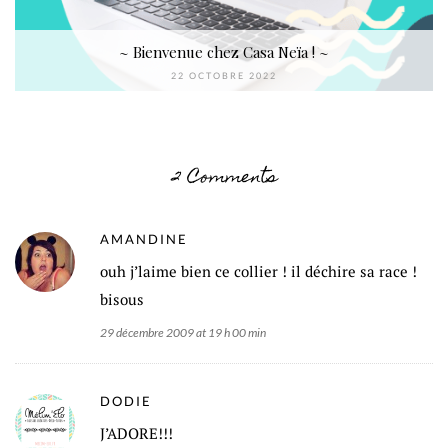
~ Bienvenue chez Casa Neïa ! ~
22 OCTOBRE 2022
2 Comments
AMANDINE
ouh j’laime bien ce collier ! il déchire sa race !
bisous
29 décembre 2009 at 19 h 00 min
DODIE
J’ADORE!!!