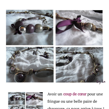
Avoir un
coup de cœur
pour une
fringue ou une belle paire de
chaussure, ça nous arrive à tous !