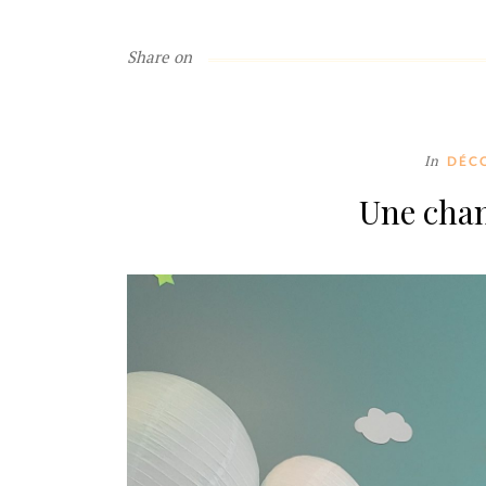
Share on
In
DÉC
Une cha