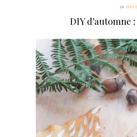
In
DÉC
DIY d’automne : 